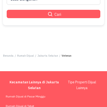
Cari
Beranda
/
Rumah Dijual
/
Jakarta Selatan
/
Veteran
Kecamatan Lainnya di Jakarta
Tipe Properti Dijual
Selatan
Lainnya
Rumah Dijual di Pasar Minggu
Rumah Dijual di Tebet