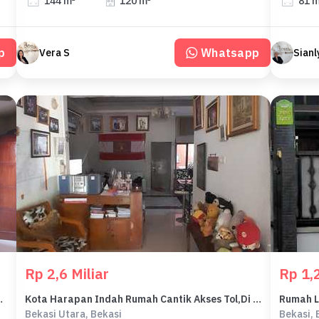
144 m²
120 m²
81 
p
Whatsapp
Vera S
Sianl
Rp 2,6 Miliar
Rp 1,2
rapan Indah, Bekasi
Kota Harapan Indah Rumah Cantik Akses Tol,Di Green Ara, Bekasi
Bekasi Utara, Bekasi
Bekasi, 