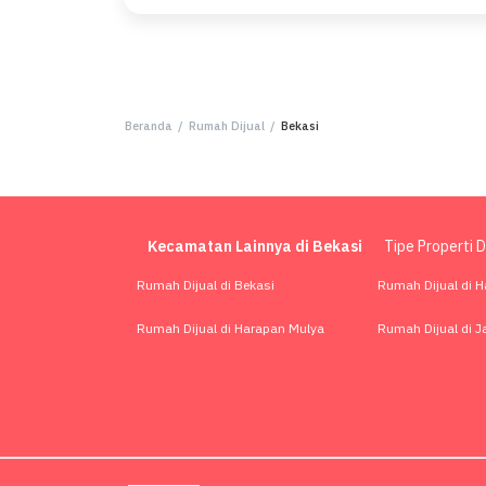
Beranda
/
Rumah Dijual
/
Bekasi
Kecamatan Lainnya di Bekasi
Tipe Properti D
Rumah Dijual di Bekasi
Rumah Dijual di 
Rumah Dijual di Harapan Mulya
Rumah Dijual di J