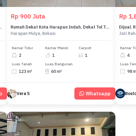
Rp 900 Juta
Rp 1,8
r,Siap Huni di Kota Bekasi
Rumah Dekat Kota Harapan Indah, Dekat Tol Tarumajaya Bekasi.
Dijual. 
Harapan Mulya, Bekasi
Jati Rah
Kamar Tidur
Kamar Mandi
Carport
Kamar Ti
2
1
1
4
Luas Tanah
Luas Bangunan
Luas Ta
123 m²
60 m²
98 
p
Whatsapp
Vera S