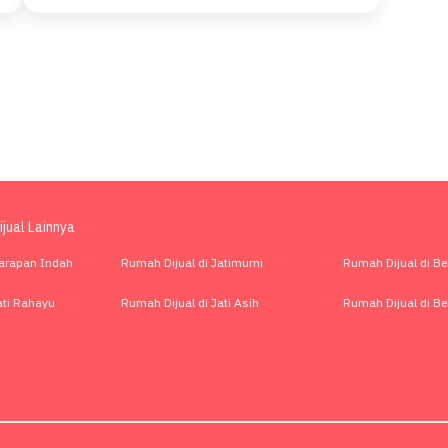
ijual Lainnya
Harapan Indah
Rumah Dijual di Jatimurni
Rumah Dijual di Be
ati Rahayu
Rumah Dijual di Jati Asih
Rumah Dijual di Be