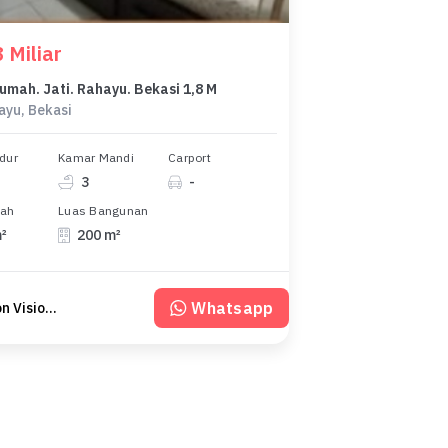
 Miliar
Rumah. Jati. Rahayu. Bekasi 1,8 M
ayu, Bekasi
dur
Kamar Mandi
Carport
3
-
nah
Luas Bangunan
m²
200 m²
Whatsapp
Boston Vision RE