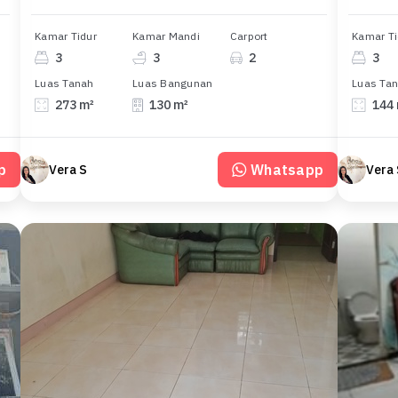
Kamar Tidur
Kamar Mandi
Carport
Kamar Ti
3
3
2
3
Luas Tanah
Luas Bangunan
Luas Ta
273 m²
130 m²
144
p
Whatsapp
Vera S
Vera