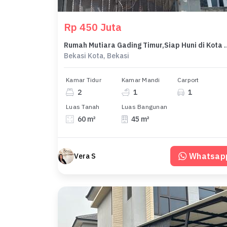
Rp 450 Juta
Rumah Mutiara Gading Timu
Bekasi Kota, Bekasi
Kamar Tidur
Kamar Mandi
Carport
2
1
1
Luas Tanah
Luas Bangunan
60 m²
45 m²
Whatsap
Vera S