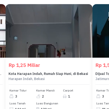
Rp 1,25 Miliar
Rp 1,5
l Renovasi, Siap Huni,Bagus
Kota Harapan Indah, Rumah Siap Huni, di Bekasi
Harapan Indah, Bekasi
Jatimurn
Kamar Tidur
Kamar Mandi
Carport
Kamar Ti
3
2
1
3
Luas Tanah
Luas Bangunan
Luas Ta