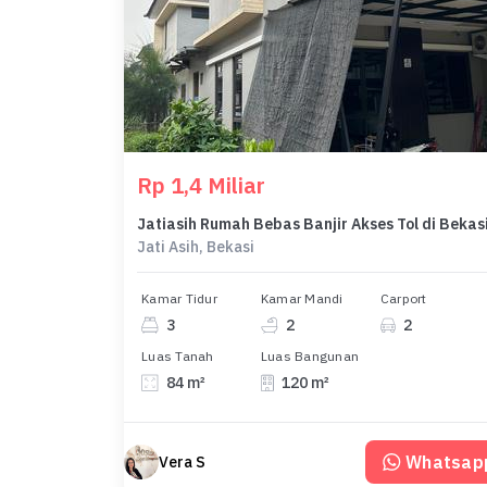
Rp 1,4 Miliar
Jatiasih Rumah Bebas Banjir Akses Tol di Bekas
Jati Asih, Bekasi
Kamar Tidur
Kamar Mandi
Carport
3
2
2
Luas Tanah
Luas Bangunan
84 m²
120 m²
Whatsap
Vera S