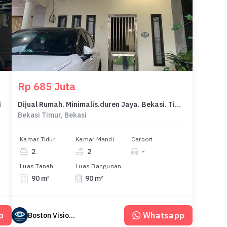
Rp 685 Juta
i
Dijual Rumah. Minimalis.duren Jaya. Bekasi. Timur
Bekasi Timur, Bekasi
Kamar Tidur
Kamar Mandi
Carport
2
2
-
Luas Tanah
Luas Bangunan
90 m²
90 m²
p
Whatsapp
Boston Vision RE