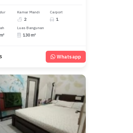
dur
Kamar Mandi
Carport
2
1
nah
Luas Bangunan
 m²
130 m²
Whatsapp
 S