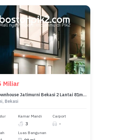
 Miliar
Dijual Townhouse Jatimurni Bekasi 2 Lantai 81m2 3 Kamar Tidur Bagus Shm
i, Bekasi
dur
Kamar Mandi
Carport
3
-
nah
Luas Bangunan