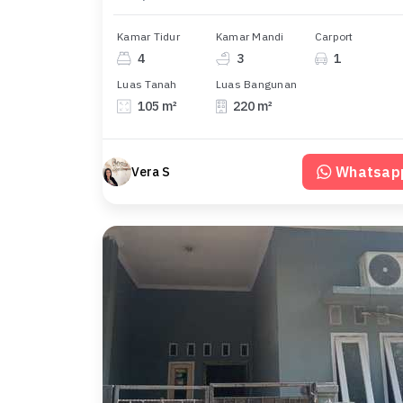
Kamar Tidur
Kamar Mandi
Carport
4
3
1
Luas Tanah
Luas Bangunan
105 m²
220 m²
Whatsap
Vera S