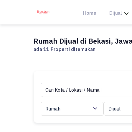
Skip
to
Home
Dijual
content
Rumah Dijual di Bekasi, Jaw
ada 11 Properti ditemukan
Rumah
Dijual