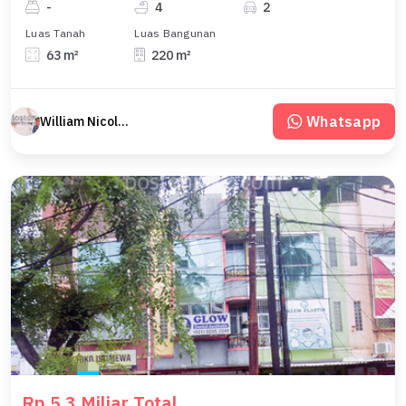
-
4
2
Luas Tanah
Luas Bangunan
63 m²
220 m²
Whatsapp
William Nicolas Boston
Rp 5,3 Miliar Total