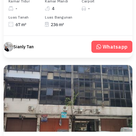
Kamar Tidur
Kamar Mandi
Carport
-
4
-
Luas Tanah
Luas Bangunan
67 m²
236 m²
Whatsapp
Sianly Tan