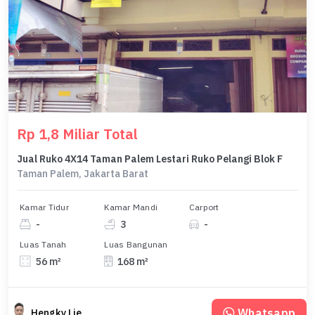
Rp 1,8 Miliar Total
Jual Ruko 4X14 Taman Palem Lestari Ruko Pelangi Blok F
Taman Palem, Jakarta Barat
Kamar Tidur
Kamar Mandi
Carport
-
3
-
Luas Tanah
Luas Bangunan
56 m²
168 m²
Whatsapp
Hengky Lie