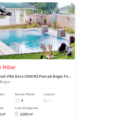
 Miliar
Jual Rumah Villa Baru 3000 M2 Puncak Bogor Fullyfurnish Mewah Ada Swimming Pool
 Bogor
dur
Kamar Mandi
Carport
4
-
nah
Luas Bangunan
0 m²
1000 m²