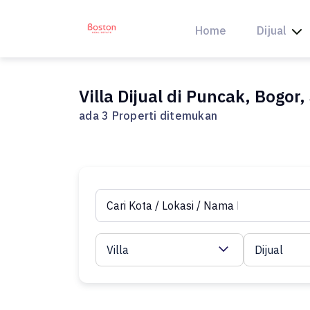
Skip
to
Home
Dijual
content
Villa Dijual di Puncak, Bogor
ada 3 Properti ditemukan
Villa
Dijual