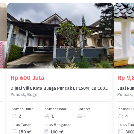
Rp 600 Juta
Rp 9,8
Dijual Villa Kota Bunga Puncak LT 150M² LB 100M² Nyaman,Bersih dan Asri
Puncak, Bogor
Puncak,
Kamar Tidur
Kamar Mandi
Carport
Kamar Ti
2
1
-
4
Luas Tanah
Luas Bangunan
Luas Ta
150 m²
100 m²
300