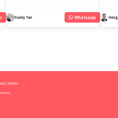
p
Whatsapp
Sianly Tan
Heng
jual Lainnya
ncamaya