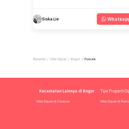
Whatsap
Siska Lie
Beranda
/
Villa Dijual
/
Bogor
/
Puncak
Kecamatan Lainnya di Bogor
Tipe Properti Di
Villa Dijual di Cisarua
Villa Dijual di Ra