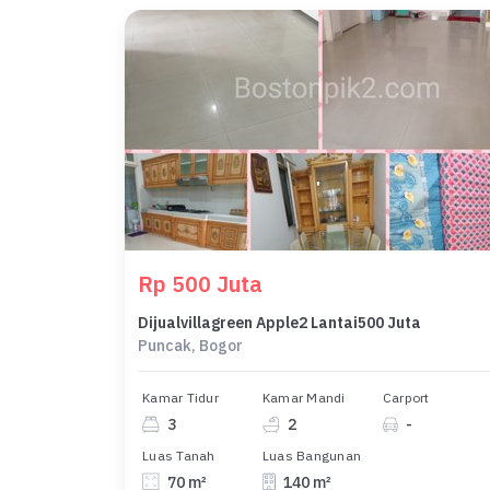
Rp 500 Juta
Dijualvillagreen Apple2 Lantai500 Juta
Puncak, Bogor
Kamar Tidur
Kamar Mandi
Carport
3
2
-
Luas Tanah
Luas Bangunan
70 m²
140 m²