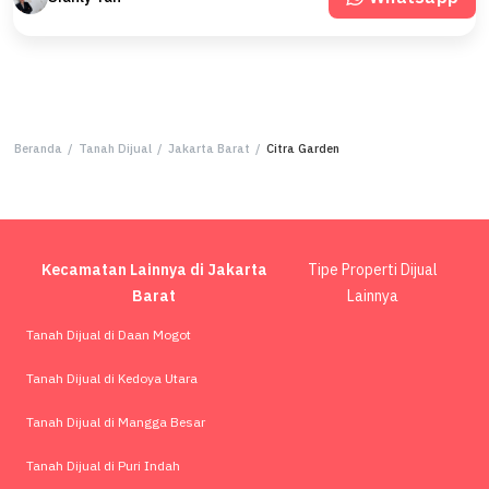
Beranda
/
Tanah Dijual
/
Jakarta Barat
/
Citra Garden
Kecamatan Lainnya di Jakarta
Tipe Properti Dijual
Barat
Lainnya
Tanah Dijual di Daan Mogot
Tanah Dijual di Kedoya Utara
Tanah Dijual di Mangga Besar
Tanah Dijual di Puri Indah