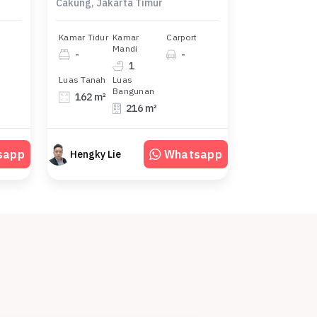
Cakung, Jakarta Timur
Kamar Tidur
Kamar
Carport
Mandi
-
-
1
Luas Tanah
Luas
Bangunan
162 m²
216 m²
sapp
Whatsapp
Hengky Lie