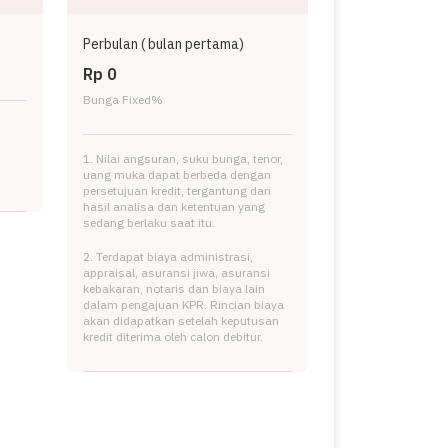
Perbulan (
bulan pertama)
Rp 0
Bunga Fixed
%
1. Nilai angsuran, suku bunga, tenor,
uang muka dapat berbeda dengan
persetujuan kredit, tergantung dari
hasil analisa dan ketentuan yang
sedang berlaku saat itu.
2. Terdapat biaya administrasi,
appraisal, asuransi jiwa, asuransi
kebakaran, notaris dan biaya lain
dalam pengajuan KPR. Rincian biaya
akan didapatkan setelah keputusan
kredit diterima oleh calon debitur.