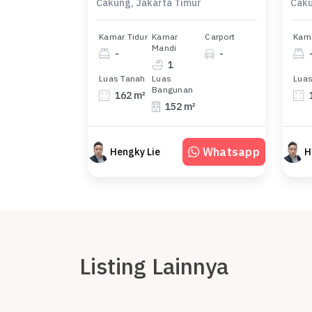
Cakung, Jakarta Timur
Caku
Kamar Tidur
Kamar
Carport
Kama
Mandi
-
-
1
Luas Tanah
Luas
Luas
Bangunan
162 m²
152 m²
Whatsapp
Hengky Lie
H
Listing Lainnya