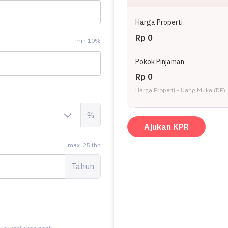
Harga Properti
Rp 0
min 10%
Pokok Pinjaman
Rp 0
Harga Properti - Uang Muka (DP)
%
Ajukan KPR
max. 25 thn
Tahun