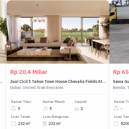
Rp 20,4 Miliar
Rp 65
r Tower Silva 1 Bedroom 69 M2 - Sell Apartment Dubai Creek Harbour Tower Silva 1 Br 69 Sqm By Emmar
Jual Cicil 5 Tahun Town House Chevalia Fields At Dubai Grand Polo Club And Resort 5 Br 232 M2 - Sell Town House Chevalia Fields At Dubai Grand Polo Club And Resort 5 Br 232 Sqm By Emaar
Dubai, United Arab Emirates
Benda, 
Kamar Tidur
Kamar Mandi
Carport
Kamar Ti
5
5
2
-
Luas Tanah
Luas Bangunan
Luas Ta
232 m²
232 m²
820