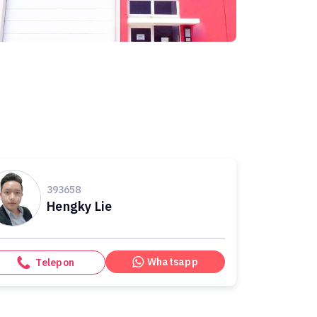
393658
Hengky Lie
Whatsapp
Telepon