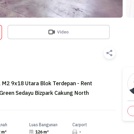
Video
 M2 9x18 Utara Blok Terdepan - Rent
Green Sedayu Bizpark Cakung North
anah
Luas Bangunan
Carport
 m²
126 m²
-