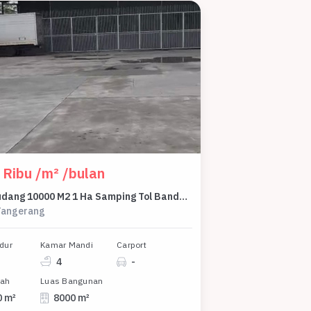
 Ribu /m² /bulan
Sewa Gudang 10000 M2 1 Ha Samping Tol Bandara Soekarno Hatta Jl Benda Tangerang Banten - Rent Warehouse Near Toll Airport Soekarno Hatta Jakarta 10000 M2 1 Ha
Tangerang
dur
Kamar Mandi
Carport
4
-
nah
Luas Bangunan
0 m²
8000 m²