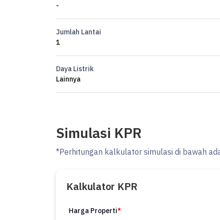
-
Whatsapp: +628xxxxxxxx
Jumlah Lantai
HENGKY LIE
1
Principal Boston Real Estate PIK 2 | 买卖租房子欢
Authorized Real Estate Agency for PIK 2 Project
Daya Listrik
Lainnya
Office: Rukan Soho La Riviera Kota Belanda Block RL
- Winner Best Innovation Agency National & Runner Up
RUMAH123 AWARD 2024
- Marketing of The Year Bizpark Cakung Warehouse 
Simulasi KPR
- International Real Estate Agency For Melbourne - D
*Perhitungan kalkulator simulasi di bawah ad
properti impian jadi nyata - ********
Boston ID: SK182990
Kalkulator KPR
Harga Properti
*