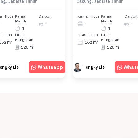
ng, Jakarta Timur
Cakung, Jakarta Timur
r Tidur
Kamar
Carport
Kamar Tidur
Kamar
Carport
Mandi
Mandi
-
-
-
-
1
1
 Tanah
Luas
Luas Tanah
Luas
Bangunan
Bangunan
162 m²
162 m²
126 m²
126 m²
Whatsapp
What
engky Lie
Hengky Lie