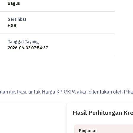
Bagus
Sertifikat
HGB
Tanggal Tayang
2026-06-03 07:54:37
BB/No.06 Pantai Indah Kapuk 2
 Best Performing Agency District Pantai Indah Kapuk 1 & 2 -
Agung Sedayu Group
ubai - Malaysia
alah ilustrasi. untuk Harga KPR/KPA akan ditentukan oleh Pih
Hasil Perhitungan Kr
Pinjaman