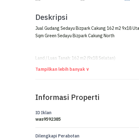
Deskripsi
Jual Gudang Sedayu Bizpark Cakung 162 m2 9x18 Uta
Sqm Green Sedayu Bizpark Cakung North
Land / Luas Tanah: 162 m2 (9x18 Selatan)
Building / Luas Bangunan: 126 m2 (9x14)
Carport: 9x4 meter
Informasi Properti
Sell Price : Rp 3.950.000.000,-
Exclude PPN
ID Iklan
Ready
was9592385
For Representative Information Please Call:
Dilengkapi Perabotan