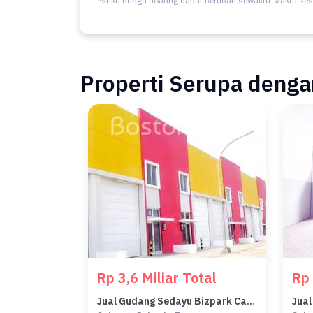
*suku bunga floating dapat berubah sewaktu-waktu ses
Properti Serupa dengan
Rp 3,6 Miliar Total
Rp 
Jual Gudang Sedayu Bizpark Cakung 162 M2 9x18 Utara Row Jalan 24 Meter - Sell Warehouse East Jakarta 9x18 162 Sqm Green Sedayu Bizpark Cakung North