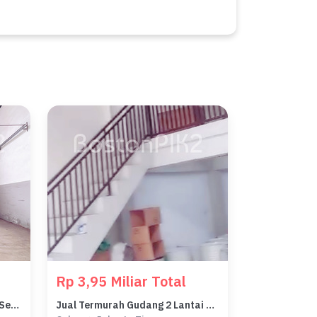
Rp 3,95 Miliar Total
Jual Termurah Gudang Green Sedayu Bizpark Cakung 162 M2 9x18 Utara Ready
Jual Termurah Gudang 2 Lantai Sedayu Bizpark Cakung 9x18 162 M2 Ada Mezzanine Lb 216 M2