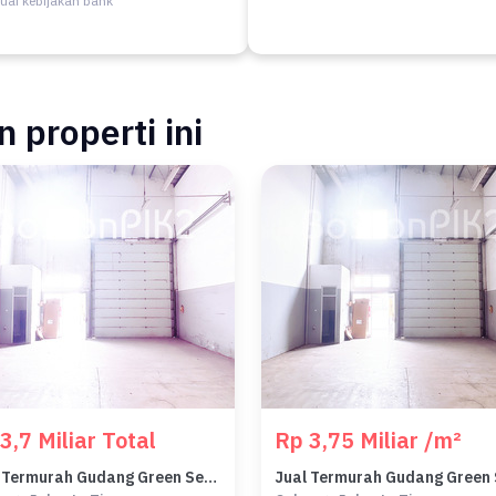
uai kebijakan bank
 properti ini
3,7 Miliar Total
Rp 3,75 Miliar /m²
Jual Termurah Gudang Green Sedayu Bizpark Cakung 162 M2 9x18 Utara