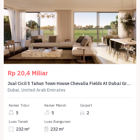
Rp 20,4 Miliar
Jual Cicil 5 Tahun Town House Chevalia Fields At Dubai Grand Polo Club And Resort 5 Br 232 M2 - Sell Town House Chevalia Fields At Dubai Grand Polo Club And Resort 5 Br 232 Sqm By Emaar
Dubai, United Arab Emirates
Kamar Tidur
Kamar Mandi
Carport
5
5
2
Luas Tanah
Luas Bangunan
232 m²
232 m²