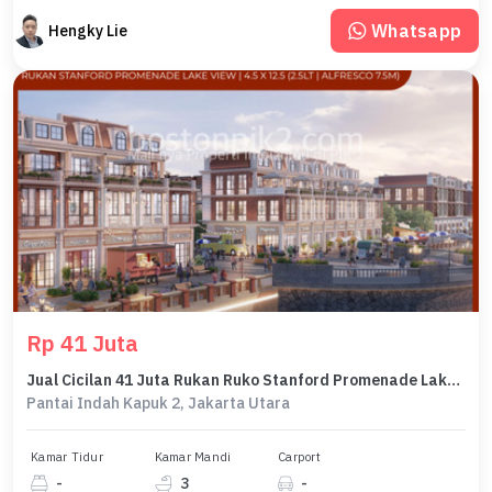
Whatsapp
Hengky Lie
Rp 41 Juta
Jual Cicilan 41 Juta Rukan Ruko Stanford Promenade Lake Badan Pik 2 4,5x12,5 Lt 56 M2 Lb 158 M2 3 Lantai Program Dp 0% Selama 24 Bulan
Pantai Indah Kapuk 2, Jakarta Utara
Kamar Tidur
Kamar Mandi
Carport
-
3
-