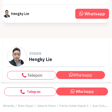
Whatsapp
Hengky Lie
393658
Hengky Lie
Whatsapp
Telepon
Whatsapp
Telepon
Beranda
/
Ruko Dijual
/
Jakarta Utara
/
Pantai Indah Kapuk 2
/
Jual Cicilan 38 Juta Rukan Ruko Lau Pa Sat Pik 2 Lake Hadap Danau 4,5x12,5 Lt 56 M2 3,5 Lantai Kpr Express Atau Dp 0% Selama 5 Tahun