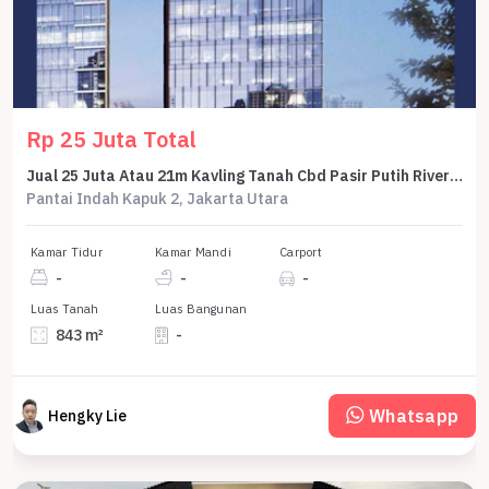
Rp 25 Juta Total
Jual 25 Juta Atau 21m Kavling Tanah Cbd Pasir Putih Riverside 850 M2 Hoek Jl Utama Jendral Sudirman Pik2 - Sell Land For Commercial Cbd Pasir Putih Riverside 850 M2 Corner Pik 2
Pantai Indah Kapuk 2, Jakarta Utara
Kamar Tidur
Kamar Mandi
Carport
-
-
-
Luas Tanah
Luas Bangunan
843 m²
-
Whatsapp
Hengky Lie