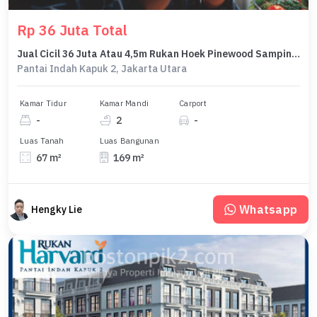
Rp 36 Juta Total
Jual Cicil 36 Juta Atau 4,5m Rukan Hoek Pinewood Samping Fresh Market Dan Supermarket Milenial Pik2 - Sell Shophouse Corner Pinewood Near Casa Montana Pik 2
Pantai Indah Kapuk 2, Jakarta Utara
Kamar Tidur
Kamar Mandi
Carport
-
2
-
Luas Tanah
Luas Bangunan
67 m²
169 m²
Whatsapp
Hengky Lie