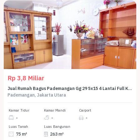
Rp 3,8 Miliar
Jual Rumah Bagus Pademangan Gg 29 5x15 4 Lantai Full Keramik Marmer
Pademangan, Jakarta Utara
Kamar Tidur
Kamar Mandi
Carport
-
-
-
Luas Tanah
Luas Bangunan
75 m²
263 m²