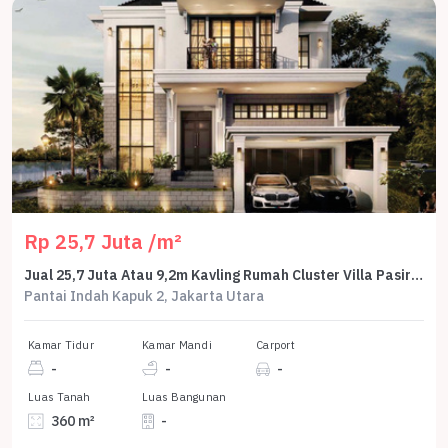
Rp 25,7 Juta /m²
Jual 25,7 Juta Atau 9,2m Kavling Rumah Cluster Villa Pasir Putih 6 Pik2 360 M2 12x30 - Sell Land For House Villa Pasir Putih 6 360 Sqm 12x30 Pik 2
Pantai Indah Kapuk 2, Jakarta Utara
Kamar Tidur
Kamar Mandi
Carport
-
-
-
Luas Tanah
Luas Bangunan
360 m²
-