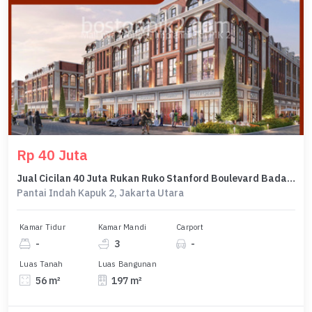
Rp 40 Juta
Jual Cicilan 40 Juta Rukan Ruko Stanford Boulevard Badan Pik 2 4,5x12,5 Lt 56 M2 Lb 197 M2 3 Lantai Program Dp 0% Selama 24 Bulan
Pantai Indah Kapuk 2, Jakarta Utara
Kamar Tidur
Kamar Mandi
Carport
-
3
-
Luas Tanah
Luas Bangunan
56 m²
197 m²