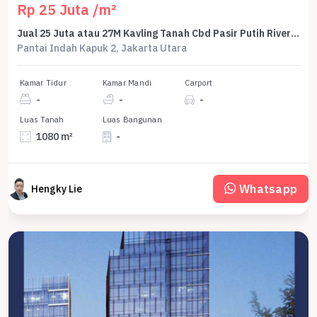
Rp 25 Juta /m²
Jual 25 Juta atau 27M Kavling Tanah Cbd Pasir Putih Riverside 1080 M2 36X30 Jl Utama Jendral Sudirman Pik2 - Sell Land For Commercial Cbd Pasir Putih Riverside 1000 M2 36X30 Pik 2
Pantai Indah Kapuk 2, Jakarta Utara
Kamar Tidur
Kamar Mandi
Carport
-
-
-
Luas Tanah
Luas Bangunan
1080 m²
-
Whatsapp
Hengky Lie