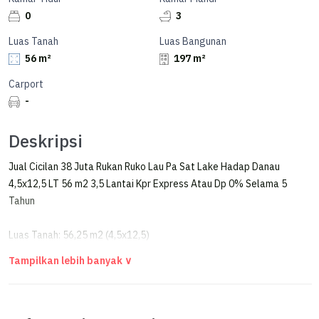
0
3
Luas Tanah
Luas Bangunan
56 m²
197 m²
Carport
-
Deskripsi
Jual Cicilan 38 Juta Rukan Ruko Lau Pa Sat Lake Hadap Danau
4,5x12,5 LT 56 m2 3,5 Lantai Kpr Express Atau Dp 0% Selama 5
Tahun
Luas Tanah: 56,25 m2 (4,5x12,5)
Luas Bangunan : 197 m2 ( 3,5 Lantai )
PROGRAM KPR EXPRESS DP 0% SELAMA 240 BULAN