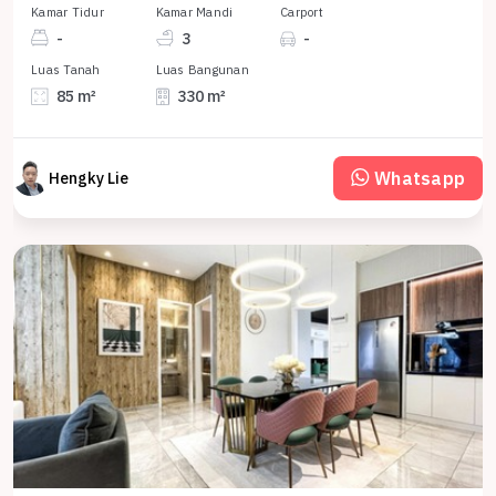
Kamar Tidur
Kamar Mandi
Carport
-
3
-
Luas Tanah
Luas Bangunan
85 m²
330 m²
Whatsapp
Hengky Lie