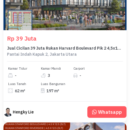
Rp 39 Juta
Jual Cicilan 39 Juta Rukan Harvard Boulevard Pik 2 4,5x12,5 56 M2 3 Lantai Program Dp 0% Selama 24 Bulan
Pantai Indah Kapuk 2, Jakarta Utara
Kamar Tidur
Kamar Mandi
Carport
-
3
-
Luas Tanah
Luas Bangunan
62 m²
197 m²
Whatsapp
Hengky Lie