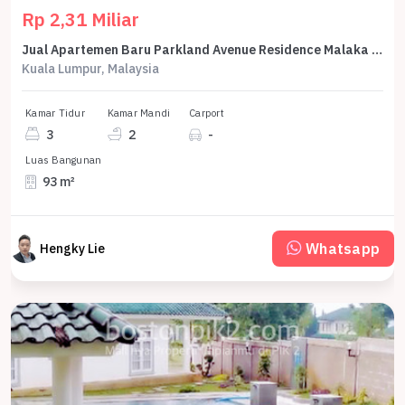
Rp 2,31 Miliar
Jual Apartemen Baru Parkland Avenue Residence Malaka Type E 3 Br 93 M2 - Sell New Apartment Parkland Avenue Residence Malacca Type E 3 Br 93 Sqm
Kuala Lumpur, Malaysia
Kamar Tidur
Kamar Mandi
Carport
3
2
-
Luas Bangunan
93 m²
Whatsapp
Hengky Lie