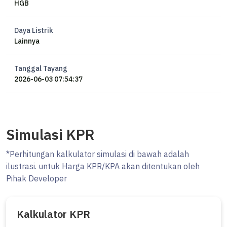
HGB
2024
- Runner Up Best Performing Agency District Pantai Indah Kapuk 1 &
2 - RUMAH123 AWARD 2024
Daya Listrik
Lainnya
- ⁠Marketing Of The Year Warehouse Green Sedayu Bizpark Cakung
********
Tanggal Tayang
Mall nya Properti Impianmu di PIK 2
2026-06-03 07:54:37
MLS ID Boston: SK182737
Simulasi KPR
*Perhitungan kalkulator simulasi di bawah adalah
ilustrasi. untuk Harga KPR/KPA akan ditentukan oleh
Pihak Developer
Kalkulator KPR