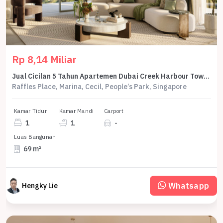
Rp 8,14 Miliar
Jual Cicilan 5 Tahun Apartemen Dubai Creek Harbour Tower Silva 1 Bedroom 69 M2 - Sell Apartment Dubai Creek Harbour Tower Silva 1 Br 69 Sqm By Emmar
Raffles Place, Marina, Cecil, People’s Park, Singapore
Kamar Tidur
Kamar Mandi
Carport
1
1
-
Luas Bangunan
69 m²
Whatsapp
Hengky Lie