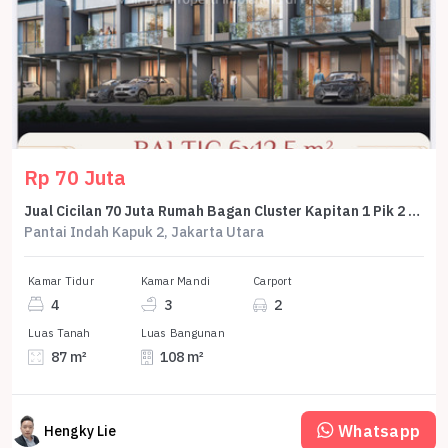
Rp 70 Juta
Jual Cicilan 70 Juta Rumah Bagan Cluster Kapitan 1 Pik 2 6x12,5 Baltic Hoek 87,5 M2 2 Lantai Dp 0% Selama 5 Tahun
Pantai Indah Kapuk 2, Jakarta Utara
Kamar Tidur
Kamar Mandi
Carport
4
3
2
Luas Tanah
Luas Bangunan
87 m²
108 m²
Whatsapp
Hengky Lie