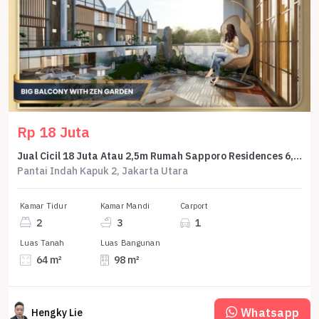
Rp 18 Juta
Jual Cicil 18 Juta Atau 2,5m Rumah Sapporo Residences 6,5x10 Azumi Hoek 3 Lantai Samping Pasir Putih Villa Pik2 - Sell House Sapporo 6,5x10 Azumi Corner 3 Floor Side Of Pasir Putih Villa Pik 2
Pantai Indah Kapuk 2, Jakarta Utara
Kamar Tidur
Kamar Mandi
Carport
2
3
1
Luas Tanah
Luas Bangunan
64 m²
98 m²
Whatsapp
Hengky Lie