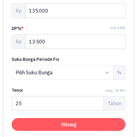
Rp
min 10%
DP%
*
Rp
Suku Bunga Periode Fix
%
Tenor
max. 25 thn
Tahun
Hitung