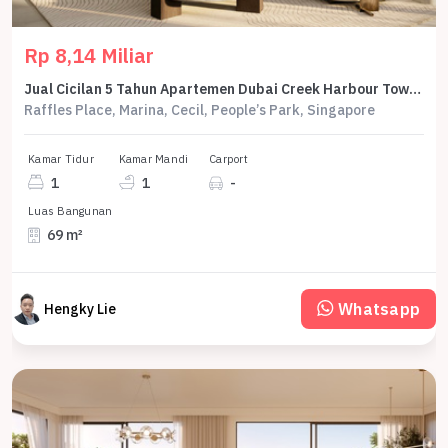
Rp 8,14 Miliar
Jual Cicilan 5 Tahun Apartemen Dubai Creek Harbour Tower Silva 1 Bedroom 69 M2 - Sell Apartment Dubai Creek Harbour Tower Silva 1 Br 69 Sqm By Emmar
Raffles Place, Marina, Cecil, People’s Park, Singapore
Kamar Tidur
Kamar Mandi
Carport
1
1
-
Luas Bangunan
69 m²
Whatsapp
Hengky Lie