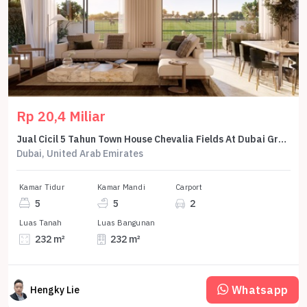
Rp 20,4 Miliar
Jual Cicil 5 Tahun Town House Chevalia Fields At Dubai Grand Polo Club And Resort 5 Br 232 M2 - Sell Town House Chevalia Fields At Dubai Grand Polo Club And Resort 5 Br 232 Sqm By Emaar
Dubai, United Arab Emirates
Kamar Tidur
Kamar Mandi
Carport
5
5
2
Luas Tanah
Luas Bangunan
232 m²
232 m²
Whatsapp
Hengky Lie