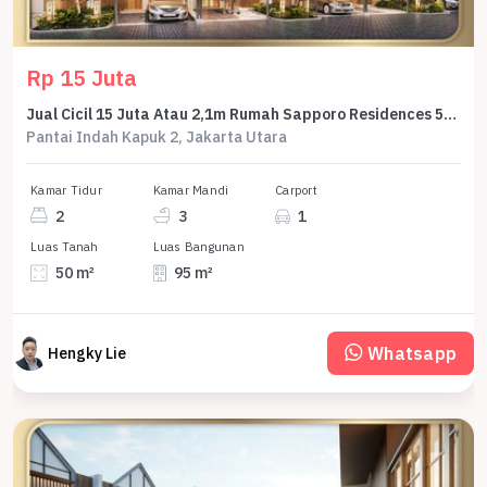
Rp 15 Juta
Jual Cicil 15 Juta Atau 2,1m Rumah Sapporo Residences 5x10 Azumi 3 Lantai Samping Pasir Putih Villa Pik2 - Sell House Sapporo 5x10 Azumi 3 Floor Side Of Pasir Putih Villa Pik 2
Pantai Indah Kapuk 2, Jakarta Utara
Kamar Tidur
Kamar Mandi
Carport
2
3
1
Luas Tanah
Luas Bangunan
50 m²
95 m²
Whatsapp
Hengky Lie