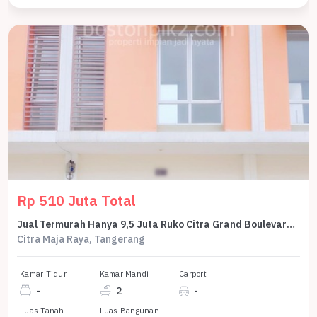
Rp 510 Juta Total
Jual Termurah Hanya 9,5 Juta Ruko Citra Grand Boulevard 54 M2 4,5X12 Citra Maja Blok D - Sell Shophouse Citra Grand Boulevard 54 Sqm 4,5X12 2 Floor
Citra Maja Raya, Tangerang
Kamar Tidur
Kamar Mandi
Carport
-
2
-
Luas Tanah
Luas Bangunan