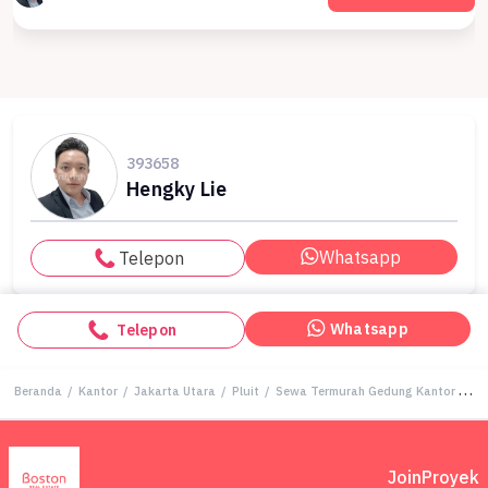
393658
Hengky Lie
Whatsapp
Telepon
Whatsapp
Telepon
Beranda
/
Kantor
/
Jakarta Utara
/
Pluit
/
Sewa Termurah Gedung Kantor 150 M2 200 M2 300 M2 400 M2 500 M2 Landmark Pluit Office Tower E Lantai Sedang
Join
Proyek