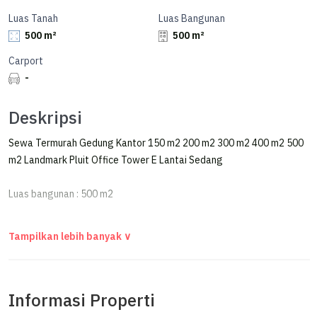
Luas Tanah
Luas Bangunan
500 m²
500 m²
Carport
-
Deskripsi
Sewa Termurah Gedung Kantor 150 m2 200 m2 300 m2 400 m2 500
m2 Landmark Pluit Office Tower E Lantai Sedang
Luas bangunan : 500 m2
Harga sewa : Rp 135.000 / m2 / bulan
Service Charge: Rp 50.000 / m2 / bulan
Informasi Properti
Untuk Info Representative Hubungi: