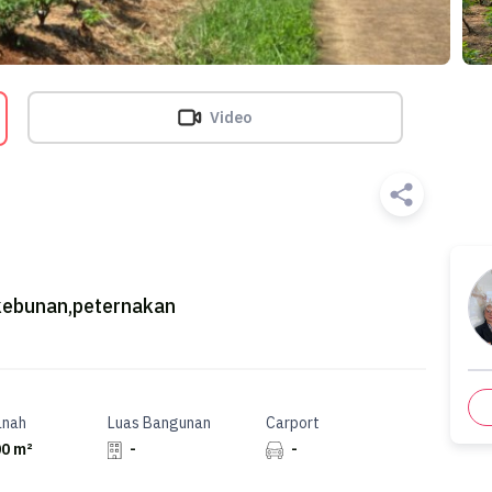
Video
kebunan,peternakan
anah
Luas Bangunan
Carport
0 m²
-
-