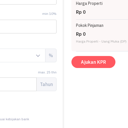
Harga Properti
Rp 0
min 10%
Pokok Pinjaman
Rp 0
Harga Properti - Uang Muka (DP)
%
Ajukan KPR
max. 25 thn
Tahun
uai kebijakan bank