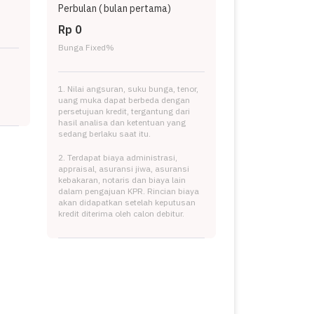
Perbulan (
bulan pertama)
Rp 0
Bunga Fixed
%
1. Nilai angsuran, suku bunga, tenor,
uang muka dapat berbeda dengan
persetujuan kredit, tergantung dari
hasil analisa dan ketentuan yang
sedang berlaku saat itu.
2. Terdapat biaya administrasi,
appraisal, asuransi jiwa, asuransi
kebakaran, notaris dan biaya lain
dalam pengajuan KPR. Rincian biaya
akan didapatkan setelah keputusan
kredit diterima oleh calon debitur.