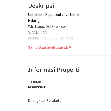
Deskripsi
Untuk Info Representative Untuk
Hubungi:
Whatsapp: 0813xxxxxxxx
SIANLY TAN
MARKETING - BOSTON PIK 2
Official Property Agent's Office for PIK 2 & Golf Isla
Office: Rukan Soho La Riviera Kota Belanda Block RL
- Winner Best Innovation Agency National - RUMAH
- Runner Up Best Performing Agency Area Pantai In
Informasi Properti
- ⁠Marketing Of The Year Warehouse Green Sedayu Bi
Website:
********
ID Iklan
las8899631
Dilengkapi Perabotan
-