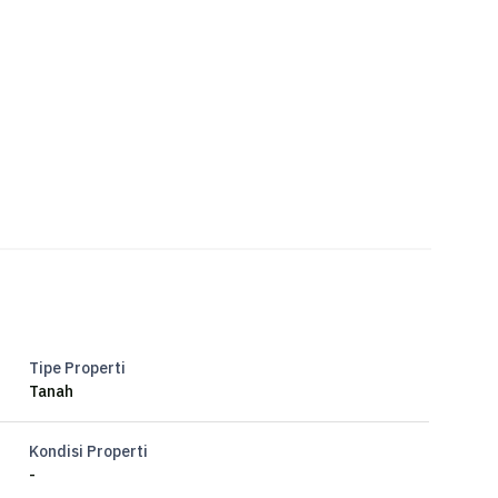
nd PIK
BB/No.06 Pantai Indah Kapuk 2
123 AWARD 2024
dah Kapuk 1 & 2 - RUMAH123 AWARD 2024
zpark Cakung
Tipe Properti
Tanah
Kondisi Properti
-