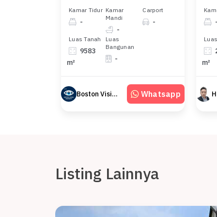
Kamar Tidur
Kamar
Carport
Kama
Mandi
-
-
-
Luas Tanah
Luas
Luas
Bangunan
9583
-
m²
m²
Whatsapp
Boston Vision RE
H
Listing Lainnya