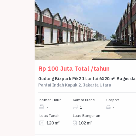
Rp 100 Juta Total /tahun
Guda
Pantai Indah Kapuk 2, Jakarta Utara
Kamar Tidur
Kamar Mandi
Carport
-
1
-
Luas Tanah
Luas Bangunan
120 m²
102 m²