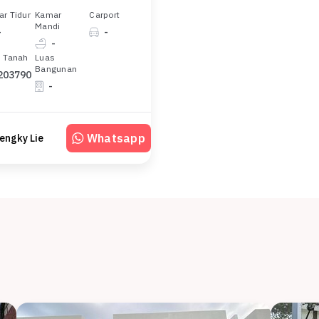
r Tidur
Kamar
Carport
Mandi
-
-
-
 Tanah
Luas
Bangunan
203790
-
Whatsapp
engky Lie