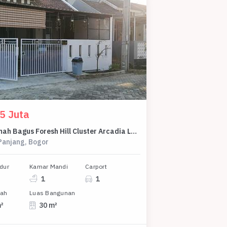
5 Juta
Jual Rumah Bagus Foresh Hill Cluster Arcadia Luas Tanah 60M² Bagus Rapih Elegant
Panjang, Bogor
dur
Kamar Mandi
Carport
1
1
nah
Luas Bangunan
m²
30 m²