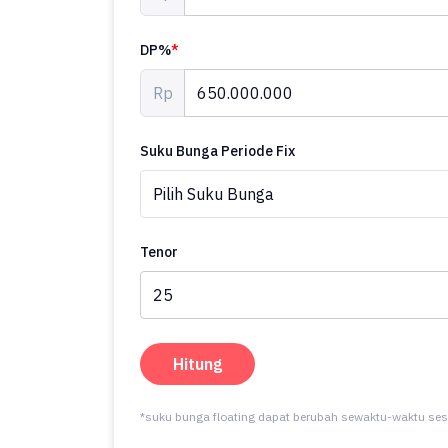
DP%
*
Rp
Suku Bunga Periode Fix
Tenor
Hitung
*suku bunga floating dapat berubah sewaktu-waktu ses