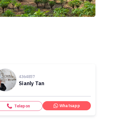
4364857
Sianly Tan
Whatsapp
Telepon