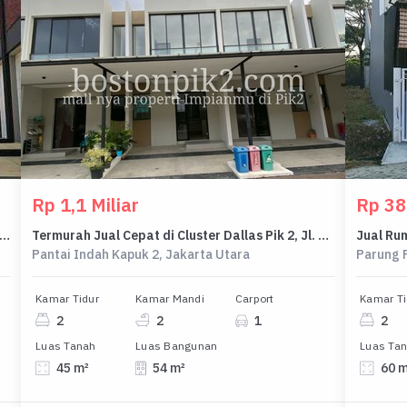
Rp 1,1 Miliar
Rp 38
ng Bizpark Pik2 1 Lantai 6X20m². Bagus dan Rapih
Termurah Jual Cepat di Cluster Dallas Pik 2, Jl. Tanjung Burung, Tanjung Burung, Teluknaga, Tangerang, Banten, Indonesia, 15510, Pantai Indah Kapuk 2 Rumah PPJB Bagus Dekat Toll
Pantai Indah Kapuk 2, Jakarta Utara
Parung 
Kamar Tidur
Kamar Mandi
Carport
Kamar Ti
2
2
1
2
Luas Tanah
Luas Bangunan
Luas Ta
45 m²
54 m²
60 