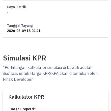
- Winner Best Innovation Agency National - RUMAH123 AWARD
2024
Daya Listrik
-
- Runner Up Best Performing Agency District Pantai Indah Kapuk 1 &
2 - RUMAH123 AWARD 2024
- ⁠Marketing Of The Year Warehouse Green Sedayu Bizpark Cakung
Tanggal Tayang
2026-06-09 18:04:41
********
Mall nya Properti Impianmu di PIK 2
MLS ID Boston: SK182781
Simulasi KPR
*Perhitungan kalkulator simulasi di bawah adalah
ilustrasi. untuk Harga KPR/KPA akan ditentukan oleh
Pihak Developer
Kalkulator KPR
Harga Properti
*