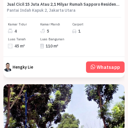
Jual Cicil 15 Juta Atau 2,1 Milyar Rumah Sapporo Residences Samping Pasir Putih Villa Pik2 - Sell House Sapporo Side Of Pasir Putih Villa Pik 2
Pantai Indah Kapuk 2, Jakarta Utara
Kamar Tidur
Kamar Mandi
Carport
4
5
1
Luas Tanah
Luas Bangunan
45 m²
110 m²
Whatsapp
Hengky Lie