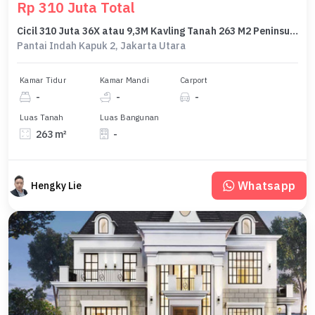
Rp 310 Juta Total
Cicil 310 Juta 36X atau 9,3M Kavling Tanah 263 M2 Peninsula Residence Pik2 13,2X20 Std Hoek
Pantai Indah Kapuk 2, Jakarta Utara
Kamar Tidur
Kamar Mandi
Carport
-
-
-
Luas Tanah
Luas Bangunan
263 m²
-
Whatsapp
Hengky Lie