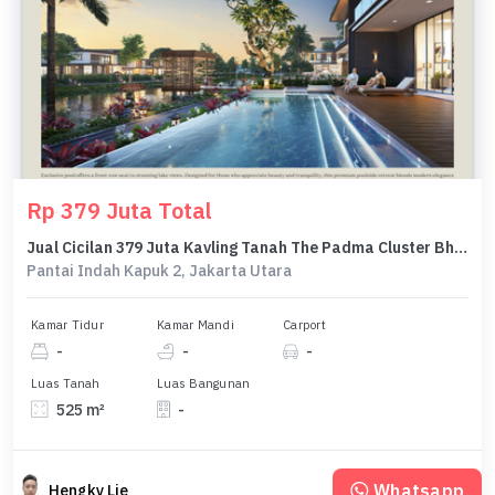
Rp 379 Juta Total
Jual Cicilan 379 Juta Kavling Tanah The Padma Cluster Bharata Pik 2 525 M2 15x35 View Danau Kas Bertahap 5 Tahun Rumah Eksklusif
Pantai Indah Kapuk 2, Jakarta Utara
Kamar Tidur
Kamar Mandi
Carport
-
-
-
Luas Tanah
Luas Bangunan
525 m²
-
Whatsapp
Hengky Lie