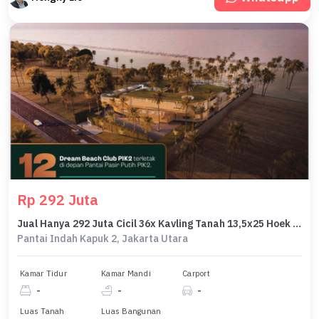
Rp 292 Juta
Jual Hanya 292 Juta Cicil 36x Kavling Tanah 13,5x25 Hoek 337 M2 Rumah Pantai Bukit Villa Pbv Mansion Pik 2 - Sell Only 292 Million Land For House 13,5x25 Corner 337 Sqm Pantai Bukit Villa Pbv Pik 2
Pantai Indah Kapuk 2, Jakarta Utara
Kamar Tidur
Kamar Mandi
Carport
-
-
-
Luas Tanah
Luas Bangunan