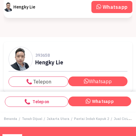
Whatsapp
Hengky Lie
393658
Hengky Lie
Whatsapp
Telepon
Whatsapp
Telepon
Beranda
/
Tanah Dijual
/
Jakarta Utara
/
Pantai Indah Kapuk 2
/
Jual Cicilan 330 Juta Kavling Tanah The Padma Cluster Amerta Pik 2 540 M2 18x30 Kas Bertahap 60x Rumah Mewah Terbaik