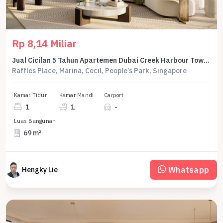
Rp 8,14 Miliar
Jual Cicilan 5 Tahun Apartemen Dubai Creek Harbour Tower Silva 1 Bedroom 69 M2 - Sell Apartment Dubai Creek Harbour Tower Silva 1 Br 69 Sqm By Emmar
Raffles Place, Marina, Cecil, People’s Park, Singapore
Kamar Tidur
Kamar Mandi
Carport
1
1
-
Luas Bangunan
69 m²
Whatsapp
Hengky Lie