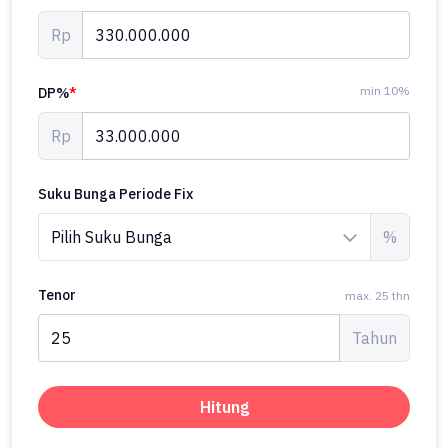
Rp
min 10%
DP%
*
Rp
Suku Bunga Periode Fix
%
Tenor
max. 25 thn
Tahun
Hitung