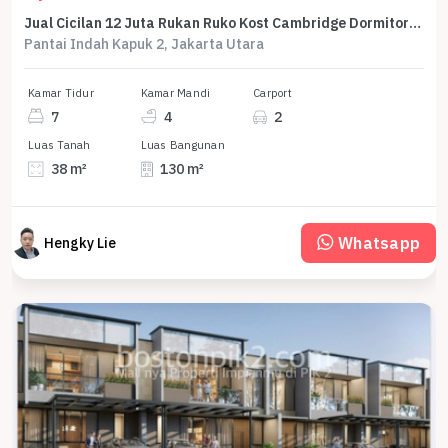
Jual Cicilan 12 Juta Rukan Ruko Kost Cambridge Dormitory Pik 2 4,5x8,5 Hoek Lb 130 3 Lantai Program Dp 0% Selama 24 Bulan
Pantai Indah Kapuk 2, Jakarta Utara
Kamar Tidur
Kamar Mandi
Carport
7
4
2
Luas Tanah
Luas Bangunan
38 m²
130 m²
Whatsapp
Hengky Lie