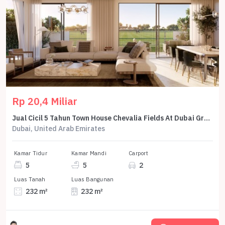
Rp 20,4 Miliar
Jual Cicil 5 Tahun Town House Chevalia Fields At Dubai Grand Polo Club And Resort 5 Br 232 M2 - Sell Town House Chevalia Fields At Dubai Grand Polo Club And Resort 5 Br 232 Sqm By Emaar
Dubai, United Arab Emirates
Kamar Tidur
Kamar Mandi
Carport
5
5
2
Luas Tanah
Luas Bangunan
232 m²
232 m²