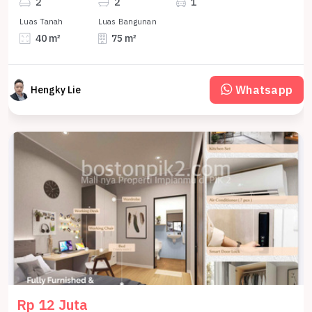
2
2
1
Luas Tanah
Luas Bangunan
40 m²
75 m²
Whatsapp
Hengky Lie
Rp 12 Juta