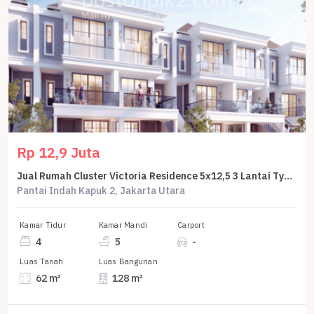
Rp 12,9 Juta
Jual Rumah Cluster Victoria Residence 5x12,5 3 Lantai Type Noble Cicilan 12,9 Juta Program Dp 0% Selama 2 Tahun
Pantai Indah Kapuk 2, Jakarta Utara
Kamar Tidur
Kamar Mandi
Carport
4
5
-
Luas Tanah
Luas Bangunan
62 m²
128 m²