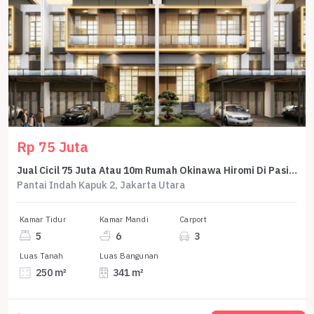
Rp 75 Juta
Jual Cicil 75 Juta Atau 10m Rumah Okinawa Hiromi Di Pasir Putih Residence Pik2 - Sell House Cluster Okinawa 10x25 Hiromi At Pasir Putih Residences Pik 2
Pantai Indah Kapuk 2, Jakarta Utara
Kamar Tidur
Kamar Mandi
Carport
5
6
3
Luas Tanah
Luas Bangunan
250 m²
341 m²