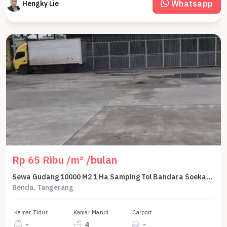
Whatsapp
Hengky Lie
Rp 65 Ribu /m² /bulan
Sewa Gudang 10000 M2 1 Ha Samping Tol Bandara Soekarno Hatta Jl Benda Tangerang Banten - Rent Warehouse Near Toll Airport Soekarno Hatta Jakarta 10000 M2 1 Ha
Benda, Tangerang
Kamar Tidur
Kamar Mandi
Carport
-
4
-