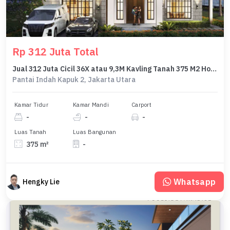
Rp 312 Juta Total
Jual 312 Juta Cicil 36X atau 9,3M Kavling Tanah 375 M2 Hoek Pasir Putih Diamond Pik2 - Land For House Pasir Putih Diamond 375 Sqm 15X25 Corner Pik 2
Pantai Indah Kapuk 2, Jakarta Utara
Kamar Tidur
Kamar Mandi
Carport
-
-
-
Luas Tanah
Luas Bangunan
375 m²
-
Whatsapp
Hengky Lie