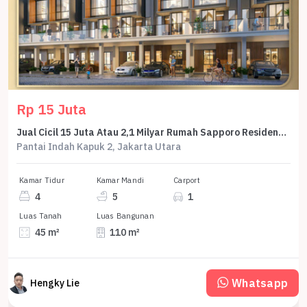
Rp 15 Juta
Jual Cicil 15 Juta Atau 2,1 Milyar Rumah Sapporo Residences Samping Pasir Putih Villa Pik2 - Sell House Sapporo Side Of Pasir Putih Villa Pik 2
Pantai Indah Kapuk 2, Jakarta Utara
Kamar Tidur
Kamar Mandi
Carport
4
5
1
Luas Tanah
Luas Bangunan
45 m²
110 m²
Whatsapp
Hengky Lie