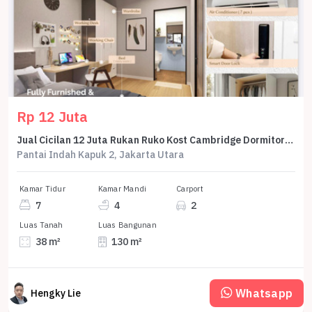
Rp 12 Juta
Jual Cicilan 12 Juta Rukan Ruko Kost Cambridge Dormitory Pik 2 4,5x8,5 Hoek Lb 130 3 Lantai Program Dp 0% Selama 24 Bulan
Pantai Indah Kapuk 2, Jakarta Utara
Kamar Tidur
Kamar Mandi
Carport
7
4
2
Luas Tanah
Luas Bangunan
38 m²
130 m²
Whatsapp
Hengky Lie