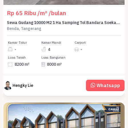
Rp 65 Ribu /m² /bulan
Sewa Gudang 10000 M2 1 Ha Samping Tol Bandara Soekarno Hatta Jl Benda Tangerang Banten - Rent Warehouse Near Toll Airport Soekarno Hatta Jakarta 10000 M2 1 Ha
Benda, Tangerang
Kamar Tidur
Kamar Mandi
Carport
-
4
-
Luas Tanah
Luas Bangunan
8200 m²
8000 m²
Whatsapp
Hengky Lie