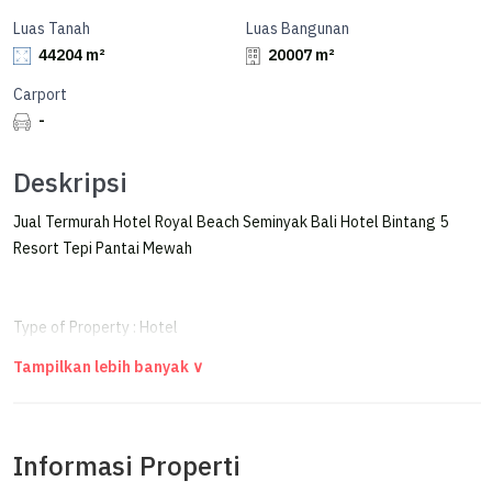
Luas Tanah
Luas Bangunan
44204 m²
20007 m²
Carport
-
Deskripsi
Jual Termurah Hotel Royal Beach Seminyak Bali Hotel Bintang 5
Resort Tepi Pantai Mewah
Type of Property : Hotel
Name of Property : The Royal Beach Seminyak
Category : Five Star
Description of Property :
Informasi Properti
Land/Luas Tanah SHM Murni : 34,340
Land/Luas Tanah Sewa HGB Parkir : 8.144 m²