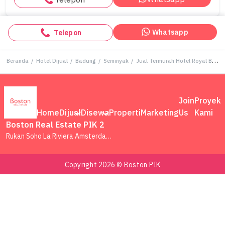
Whatsapp
Telepon
Beranda
/
Hotel Dijual
/
Badung
/
Seminyak
/
Jual Termurah Hotel Royal Beach Seminyak Bali Hotel Bintang 5 Resort Tepi Pantai Mewah
Join
Proyek
Home
Dijual
Disewa
Properti
Marketing
Us
Kami
Boston Real Estate PIK 2
Rukan Soho La Riviera Amsterdam, Pantai Indah Kapuk 2 Block RLBB/No.06, Kec. Teluknaga, Kabupaten Tangerang, Banten
Copyright 2026 © Boston PIK