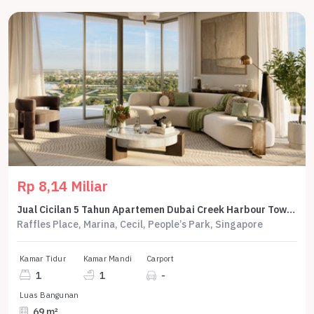
Rp 8,14 Miliar
Jual Cicilan 5 Tahun Apartemen Dubai Creek Harbour Tower Silva 1 Bedroom 69 M2 - Sell Apartment Dubai Creek Harbour Tower Silva 1 Br 69 Sqm By Emmar
Raffles Place, Marina, Cecil, People’s Park, Singapore
Kamar Tidur
Kamar Mandi
Carport
1
1
-
Luas Bangunan
69 m²