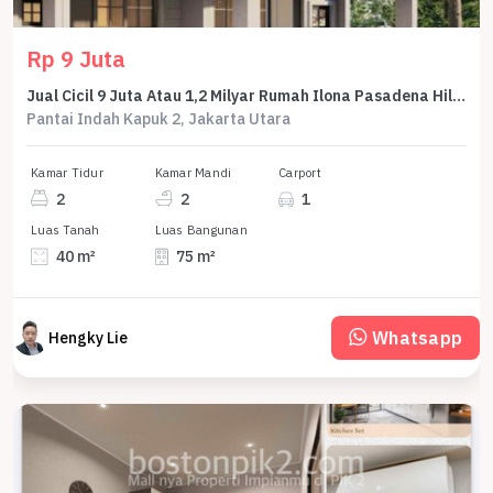
Rp 9 Juta
Jual Cicil 9 Juta Atau 1,2 Milyar Rumah Ilona Pasadena Hill Seberang Taman Bhinneka Ecopark Pik2 - Sell House Ilona Pasadena Hill Front Of Bhinneka Ecopark Garden Pik 2
Pantai Indah Kapuk 2, Jakarta Utara
Kamar Tidur
Kamar Mandi
Carport
2
2
1
Luas Tanah
Luas Bangunan
40 m²
75 m²
Whatsapp
Hengky Lie