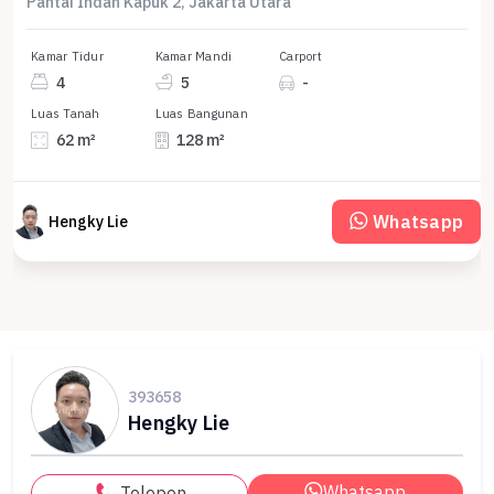
Pantai Indah Kapuk 2, Jakarta Utara
Kamar Tidur
Kamar Mandi
Carport
4
5
-
Luas Tanah
Luas Bangunan
62 m²
128 m²
Whatsapp
Hengky Lie
393658
Hengky Lie
Whatsapp
Telepon