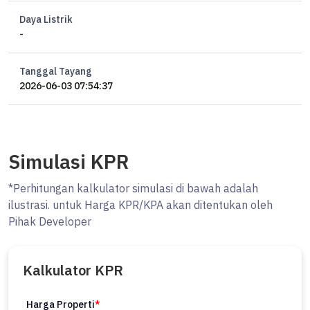
Suites rooms 4 unit
Two bedrooms villa 6 unit
Daya Listrik
-
One bedrooms villa 10 unit
Three bedrooms villa 1 unit
Tanggal Tayang
Hotel Service & Facilites :
2026-06-03 07:54:37
Swimming pool
Restaurant Living lounge
Drug bar
Pool bar
Simulasi KPR
Shopping arcade
Meeting & banqueting facilities
*Perhitungan kalkulator simulasi di bawah adalah
Spa & beauty salon
ilustrasi. untuk Harga KPR/KPA akan ditentukan oleh
Fitness center
Pihak Developer
Gift shop
etc
Kalkulator KPR
Listrik = 1.730 kva
Genset = 2 X 1.000 kva
Harga Properti
*