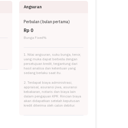
Angsuran
Perbulan (
bulan pertama)
Rp 0
Bunga Fixed
%
1. Nilai angsuran, suku bunga, tenor,
uang muka dapat berbeda dengan
persetujuan kredit, tergantung dari
hasil analisa dan ketentuan yang
sedang berlaku saat itu.
2. Terdapat biaya administrasi,
appraisal, asuransi jiwa, asuransi
kebakaran, notaris dan biaya lain
dalam pengajuan KPR. Rincian biaya
akan didapatkan setelah keputusan
kredit diterima oleh calon debitur.