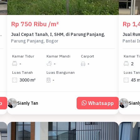
Rp 750 Ribu /m²
Rp 1,4
Banten, Indonesia, 15510, Pantai Indah Kapuk 2 Rumah PPJB Bagus Dekat Toll
Jual Cepat Tanah, I, SHM, di Parung Panjang,
Parung Panjang, Bogor
Pantai I
Kamar Tidur
Kamar Mandi
Carport
Kamar Ti
-
-
-
2
Luas Tanah
Luas Bangunan
Luas Ta
3000 m²
-
45 
p
Whatsapp
Sianly Tan
Sianl