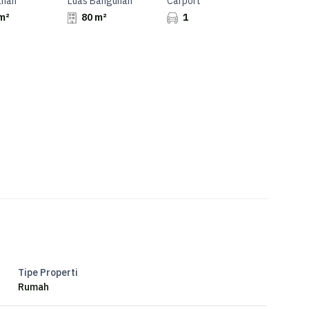
anah
Luas Bangunan
Carport
m²
80 m²
1
nd PIK
BB/No.06 Pantai Indah Kapuk 2
123 AWARD 2024
dah Kapuk 1 & 2 - RUMAH123 AWARD 2024
zpark Cakung
Tipe Properti
Rumah