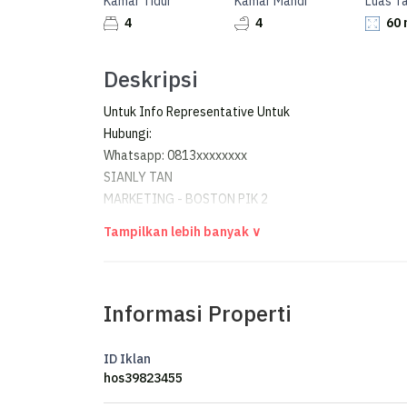
Kamar Tidur
Kamar Mandi
Luas T
4
4
60 
Deskripsi
Untuk Info Representative Untuk
Hubungi:
Whatsapp: 0813xxxxxxxx
SIANLY TAN
MARKETING - BOSTON PIK 2
Official Property Agent's Office for PIK 2 & Golf Isla
Office: Rukan Soho La Riviera Kota Belanda Block RL
- Winner Best Innovation Agency National - RUMAH
- Runner Up Best Performing Agency Area Pantai In
Informasi Properti
- ⁠Marketing Of The Year Warehouse Green Sedayu Bi
Website:
********
ID Iklan
hos39823455