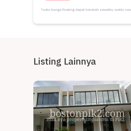
*suku bunga floating dapat berubah sewaktu-waktu ses
Listing Lainnya