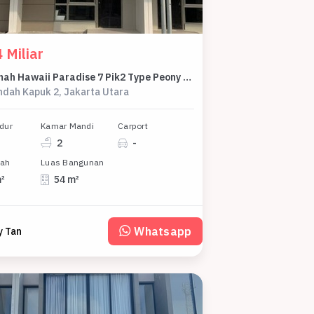
 Miliar
Jual Rumah Hawaii Paradise 7 Pik2 Type Peony 2lantai 4,5x10 2 Kamar Tidur
ndah Kapuk 2, Jakarta Utara
dur
Kamar Mandi
Carport
2
-
nah
Luas Bangunan
m²
54 m²
Whatsapp
y Tan