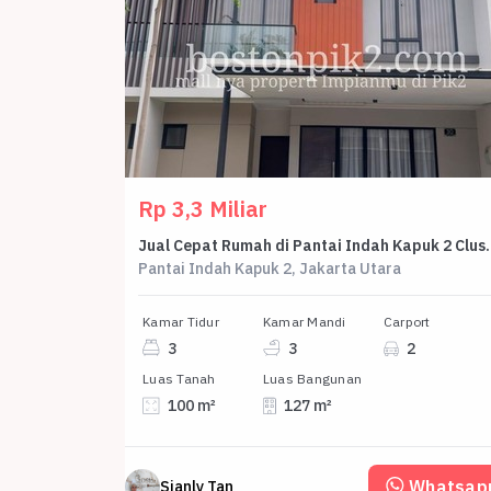
Rp 3,3 Miliar
Jual Cepat Rumah di Pan
Pantai Indah Kapuk 2, Jakarta Utara
Kamar Tidur
Kamar Mandi
Carport
3
3
2
Luas Tanah
Luas Bangunan
100 m²
127 m²
Whatsap
Sianly Tan