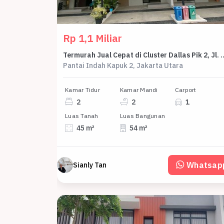
Rp 1,1 Miliar
Termurah Jual Cepat di Cluster Dallas Pik 2, Jl. Tanjung Burung, Tanjung Burung, Teluknaga, Tangerang, 
Pantai Indah Kapuk 2, Jakarta Utara
Kamar Tidur
Kamar Mandi
Carport
2
2
1
Luas Tanah
Luas Bangunan
45 m²
54 m²
Whatsap
Sianly Tan