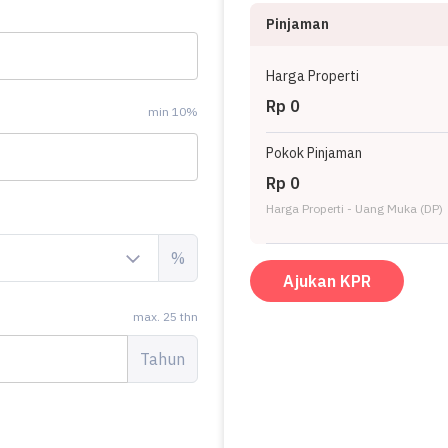
Pinjaman
Harga Properti
Rp 0
min 10%
Pokok Pinjaman
Rp 0
Harga Properti - Uang Muka (DP)
%
Ajukan KPR
max. 25 thn
Tahun