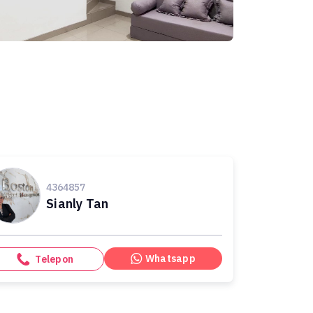
4364857
Sianly Tan
Whatsapp
Telepon