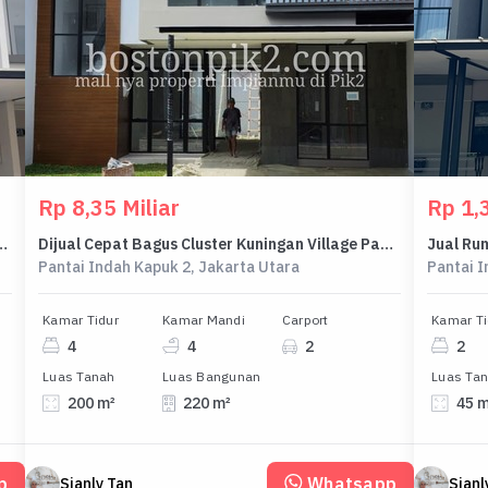
Rp 8,35 Miliar
Rp 1,3
tai Indah Kapuk 2 Cluster Georgia
Dijual Cepat Bagus Cluster Kuningan Village Pantai Indah Kapuk 2 PPJB
Pantai Indah Kapuk 2, Jakarta Utara
Pantai I
Kamar Tidur
Kamar Mandi
Carport
Kamar Ti
4
4
2
2
Luas Tanah
Luas Bangunan
Luas Ta
200 m²
220 m²
45 
p
Whatsapp
Sianly Tan
Sianl