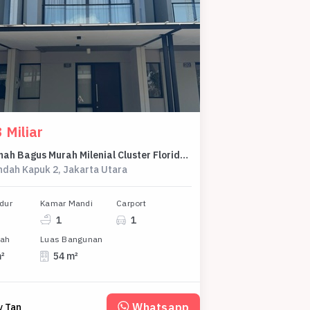
 Miliar
Jual Rumah Bagus Murah Milenial Cluster Florida Pik2
ndah Kapuk 2, Jakarta Utara
dur
Kamar Mandi
Carport
1
1
nah
Luas Bangunan
m²
54 m²
Whatsapp
y Tan